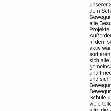
unserer 
dem Schu
Bewegung
alle Bes
Projekte
Außerdem
in dem se
aktiv war
sortiere
sich all
gemeinsa
und Frie
und sich
Bewegung
Bewegung
Schule u
viele tol
alle, di