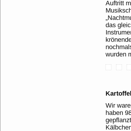
Auftritt 
Musiksch
„Nachtmu
das glei
Instrume
krönende
nochmals
wurden m
Kartoffe
Wir ware
haben 98
gepflanz
Kälbchen