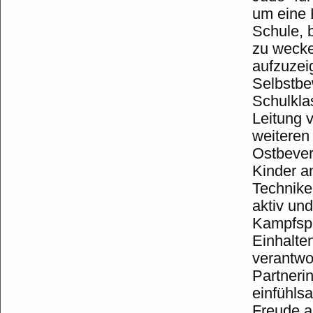
um eine 
Schule, b
zu wecke
aufzuzei
Selbstbe
Schulkla
Leitung 
weiteren
Ostbever
Kinder an
Technike
aktiv un
Kampfspi
Einhalte
verantwo
Partneri
einfühlsa
Freude a