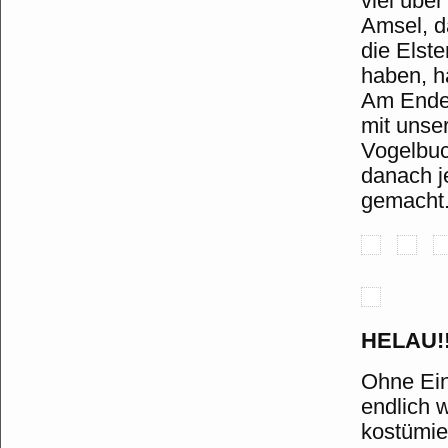
viel übe
Amsel, d
die Elst
haben, ha
Am Ende 
mit unse
Vogelbuch
danach j
gemacht
HELAU!!
Ohne Ein
endlich 
kostümier