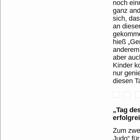
noch ein
ganz and
sich, da
an diese
gekommen
hieß „Ge
anderem 
aber auc
Kinder k
nur geni
diesen T
„Tag des
e
rfolgr
Zum zwei
Judo“ für