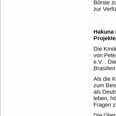
Börste z
zur Verfü
Hakuna 
Projekt
e
Die Kind
von Pete
e.V. . D
Brasilien
Als die 
zum Beisp
als Deut
leben, hö
Fragen z
Die Über