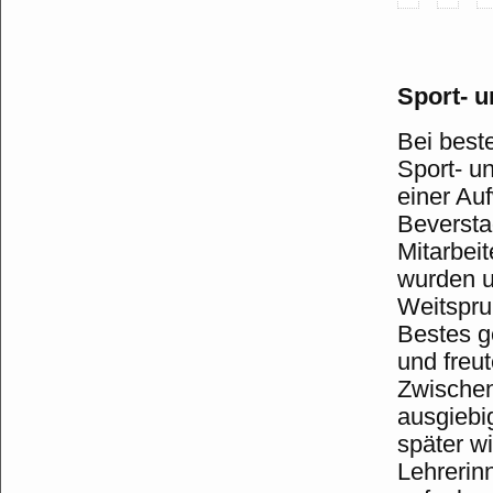
Sport- u
Bei best
Sport- u
einer Au
Beversta
Mitarbei
wurden u
Weitspru
Bestes g
und freut
Zwischen
ausgiebi
später w
Lehrerin