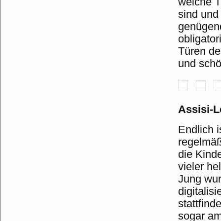
welche T
sind und 
genügend
obligato
Türen de
und schö
Assisi-
Endlich 
regelmäß
die Kind
vieler he
Jung wur
digitalis
stattfind
sogar am