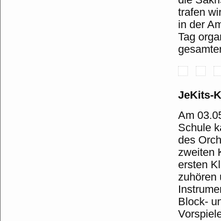
trafen w
in der A
Tag orga
gesamten
JeKits-
Am 03.05
Schule k
des Orch
zweiten 
ersten K
zuhören 
Instrume
Block- u
Vorspiele