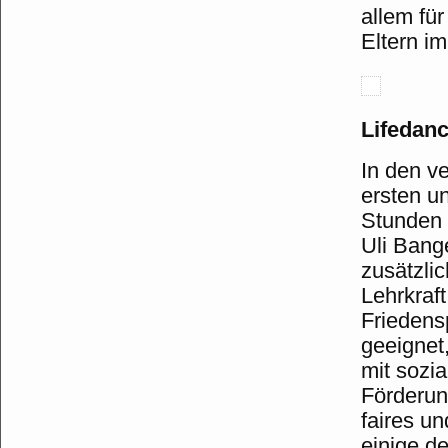
allem für
Eltern im
Life
dan
In den v
ersten u
Stunden 
Uli Banger
zusätzli
Lehrkraf
Friedens
geeignet
mit sozi
Förderun
faires un
einige de