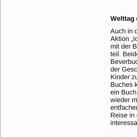
Welttag
Auch in 
Aktion „
mit der 
teil. Bei
Beverbuc
der Gesc
Kinder z
Buches k
ein Buch
wieder m
entfache
Reise in
interess