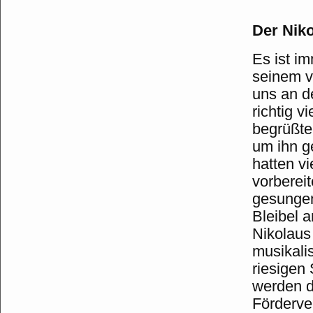
Der Niko
Es ist i
seinem v
uns an d
richtig v
begrüßte
um ihn 
hatten v
vorbereit
gesungen
Bleibel a
Nikolaus
musikali
riesigen 
werden d
Förderve