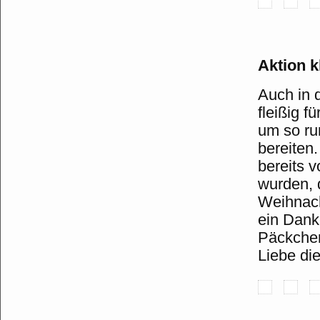
Aktion k
Auch in 
fleißig f
um so ru
bereiten
bereits v
wurden, 
Weihnach
ein Dank
Päckchen.
Liebe di