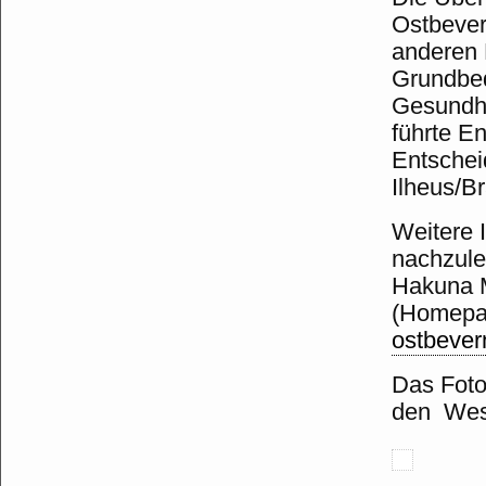
Ostbever
anderen 
Grundbed
Gesundhe
führte E
Entschei
Ilheus/Br
Weitere 
nachzule
Hakuna M
(Homepa
ostbever
Das Foto
den West