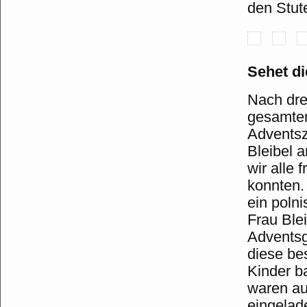
den Stut
Sehet di
Nach dre
gesamten
Adventsz
Bleibel 
wir alle
konnten.
ein poln
Frau Blei
Adventsg
diese be
Kinder b
waren au
eingelad