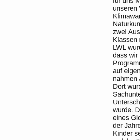
für uns 
unseren 
Klimawan
Naturku
zwei Aus
Klassen 
LWL wurd
dass wir
Programm
auf eige
nahmen a
Dort wur
Sachunte
Untersch
wurde. D
eines Gl
der Jahr
Kinder s