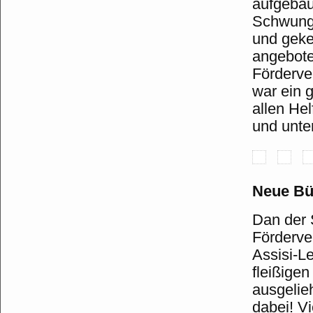
aufgebau
Schwungt
und geke
angebote
Förderve
war ein 
allen Hel
und unte
Neue Bü
Dan der 
Förderve
Assisi-L
fleißige
ausgelie
dabei! V