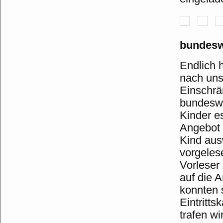
bundesw
Endlich 
nach un
Einschrä
bundeswe
Kinder e
Angebot 
Kind aus
vorgele
Vorleser 
auf die 
konnten s
Eintritts
trafen w