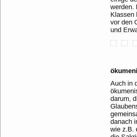
werden. 
Klassen 
vor den 
und Erwa
ökumeni
Auch in 
ökumenis
darum, d
Glaubens
gemeinsa
danach i
wie z.B.
die Sakr