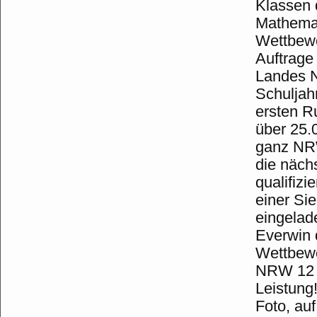
Klassen 
Mathemat
Wettbewe
Auftrage
Landes N
Schuljahr
ersten R
über 25.0
ganz NRW
die näch
qualifiz
einer Si
eingelad
Everwin d
Wettbewe
NRW 12 K
Leistung!
Foto, au