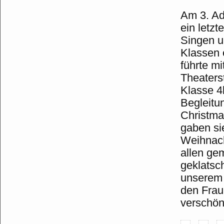
Am 3. Ad
ein letz
Singen un
Klassen 
führte m
Theaterst
Klasse 4
Begleitu
Christma
gaben si
Weihnach
allen ge
geklatsc
unserem 
den Frau
verschön