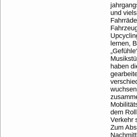
jahrgang
und viels
Fahrräde
Fahrzeug
Upcyclin
lernen, 
„Gefühle
Musikstü
haben di
gearbeit
verschie
wuchsen 
zusamme
Mobilität
dem Roll
Verkehr 
Zum Absc
Nachmitt